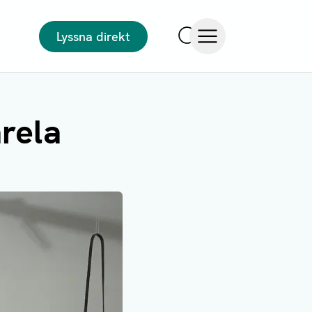
Lyssna direkt
Sök
Öppna meny
arela