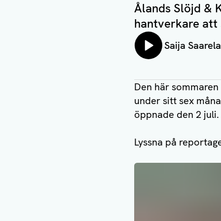
Ålands Slöjd & K
hantverkare att 
Lyssna på:
Saija Saarela
Den här sommaren 
under sitt sex mån
öppnade den 2 juli.
Lyssna på reportage