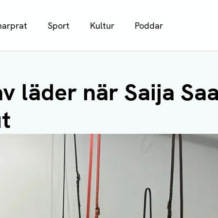
arprat
Sport
Kultur
Poddar
v läder när Saija Sa
ut