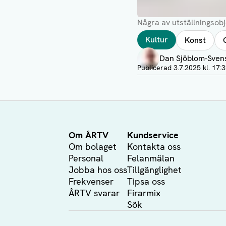
Några av utställningsob
Taggar
Kultur
Konst
Författare
Dan Sjöblom-Sven
Visa profil
Publicerad
3.7.2025 kl. 17:
Om ÅRTV
Kundservice
Om bolaget
Kontakta oss
Personal
Felanmälan
Jobba hos oss
Tillgänglighet
Frekvenser
Tipsa oss
ÅRTV svarar
Firarmix
Sök