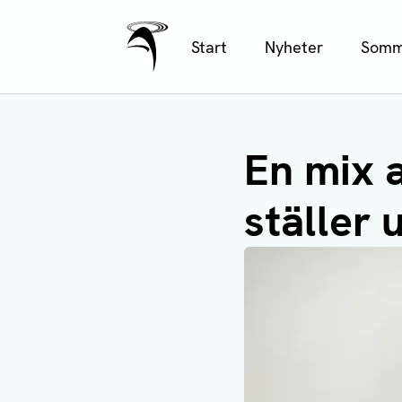
Ålands Radio & TV
Hoppa
Start
Nyheter
Somm
till
huvudinnehåll
En mix a
ställer 