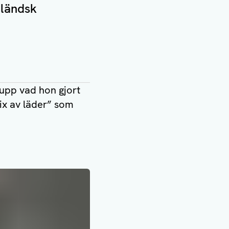
åländsk
upp vad hon gjort
ix av läder” som