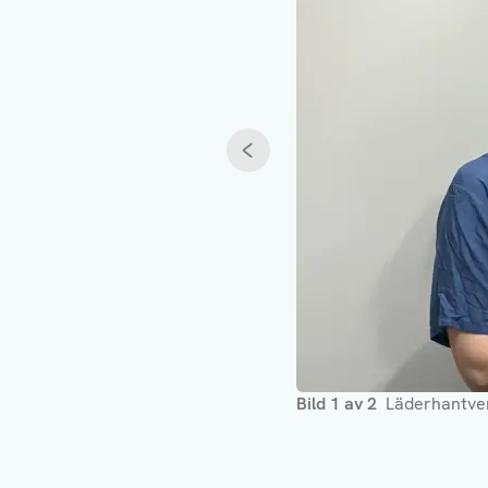
Föregående
Bild
1
av
2
Läderhantverk