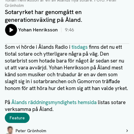
Yohan Henriksson är en av Ålands nya sotare
. FOTO: Peter
Grönholm
Sotaryrket har genomgått en
generationsväxling på Åland.
Lyssna på:
Yohan Henriksson
9:46
Som vi hörde i Ålands Radio i
tisdags
finns det nu ett
tiotal sotare och ytterligare några på väg. Den
sotarbrist som hotade bara för något år sedan ser nu
ut att vara avvärjd. Yohan Henriksson på Åland mest
känd som musiker och trubadur är en av dem som
slagit sig in i sotarbranchen och Gomorron träffade
honom för att höra hur det kom sig att han valde yrket.
På
Ålands räddningsmyndighets hemsida
listas sotare
verksamma på Åland.
Taggar
Feature
Författare
Peter Grönholm
Visa profil