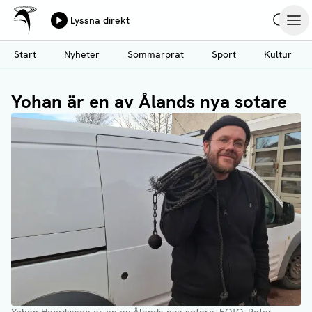
Ålands Radio & TV
Lyssna direkt
Hoppa
Sök
Öpp
till
Start
Nyheter
Sommarprat
Sport
Kultur
huvudinnehåll
Yohan är en av Ålands nya sotare