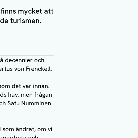
 finns mycket att
ade turismen.
på decennier och
rtus von Frenckell.
som det var innan.
nds hav, men frågan
 och Satu Numminen
ad som ändrat, om vi
 samarbeta och