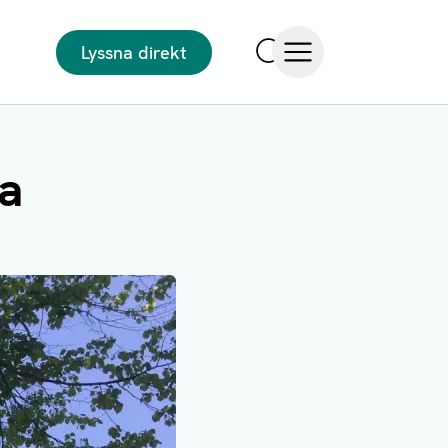
Lyssna direkt
Sök
Öppna meny
la