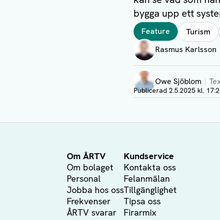
bygga upp ett syst
Taggar
Feature
Turism
Författare
Rasmus Karlsson
Visa profil
Owe Sjöblom
Te
Visa profil
Publicerad
2.5.2025 kl. 17:
Om ÅRTV
Kundservice
Om bolaget
Kontakta oss
Personal
Felanmälan
Jobba hos oss
Tillgänglighet
Frekvenser
Tipsa oss
ÅRTV svarar
Firarmix