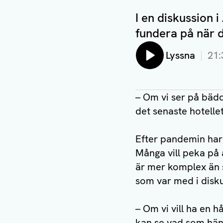
I en diskussion 
fundera på när 
Lyssna
21:
– Om vi ser på bädd
det senaste hotelle
Efter pandemin har 
Många vill peka på 
är mer komplex än 
som var med i disk
– Om vi vill ha en h
kan se vad som hän