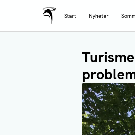
Ålands Radio & TV
Hoppa
Start
Nyheter
Somm
till
huvudinnehåll
Turismen
problem