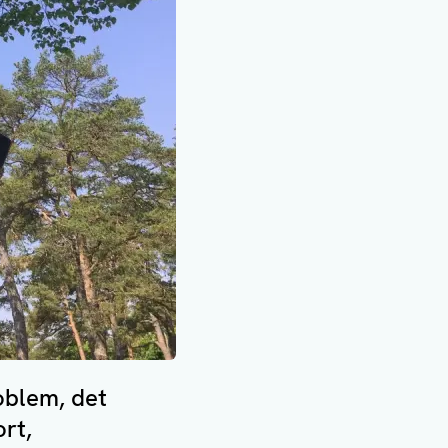
oblem, det
rt,