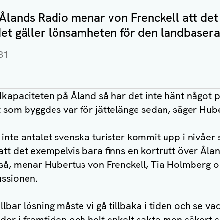
i Ålands Radio menar von Frenckell att det
det gäller lönsamheten för den landbaser
31
kapaciteten på Åland så har det inte hänt något 
t som byggdes var för jättelänge sedan, säger Hube
inte antalet svenska turister kommit upp i nivåer 
att det exempelvis bara finns en kortrutt över Åla
så, menar Hubertus von Frenckell, Tia Holmberg
ussionen.
ållbar lösning måste vi gå tillbaka i tiden och se v
der i framtiden och helt enkelt sakta men säkert