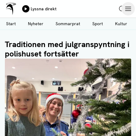
Ålands Radio & TV
Lyssna direkt
Hoppa
Sök
Öpp
till
Start
Nyheter
Sommarprat
Sport
Kultur
huvudinnehåll
Traditionen med julgranspyntning i
polishuset fortsätter