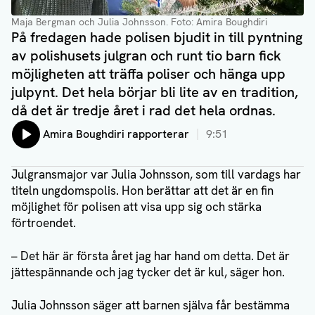
Maja Bergman och Julia Johnsson
. Foto: Amira Boughdiri
På fredagen hade polisen bjudit in till pyntning
av polishusets julgran och runt tio barn fick
möjligheten att träffa poliser och hänga upp
julpynt. Det hela börjar bli lite av en tradition,
då det är tredje året i rad det hela ordnas.
Lyssna på:
Amira Boughdiri rapporterar
9:51
Julgransmajor var Julia Johnsson, som till vardags har
titeln ungdomspolis. Hon berättar att det är en fin
möjlighet för polisen att visa upp sig och stärka
förtroendet.
– Det här är första året jag har hand om detta. Det är
jättespännande och jag tycker det är kul, säger hon.
Julia Johnsson säger att barnen själva får bestämma