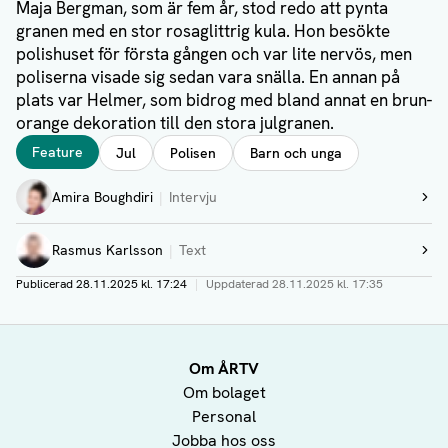
Maja Bergman, som är fem år, stod redo att pynta
granen med en stor rosaglittrig kula. Hon besökte
polishuset för första gången och var lite nervös, men
poliserna visade sig sedan vara snälla. En annan på
plats var Helmer, som bidrog med bland annat en brun-
orange dekoration till den stora julgranen.
Taggar
Feature
Jul
Polisen
Barn och unga
Författare
Amira Boughdiri
Intervju
Visa profil
Rasmus Karlsson
Text
Visa profil
Publicerad
28.11.2025 kl. 17:24
|
Uppdaterad
28.11.2025 kl. 17:35
Om ÅRTV
Om bolaget
Personal
Jobba hos oss