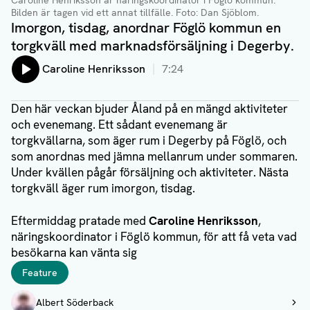
Caroline Henriksson är näringskoordinator i Föglö kommun.
Bilden är tagen vid ett annat tillfälle. Foto: Dan Sjöblom.
Imorgon, tisdag, anordnar Föglö kommun en
torgkväll med marknadsförsäljning i Degerby.
Lyssna på:
Caroline Henriksson
7:24
Den här veckan bjuder Åland på en mängd aktiviteter
och evenemang. Ett sådant evenemang är
torgkvällarna, som äger rum i Degerby på Föglö, och
som anordnas med jämna mellanrum under sommaren.
Under kvällen pågår försäljning och aktiviteter. Nästa
torgkväll äger rum imorgon, tisdag.
Eftermiddag pratade med
Caroline Henriksson
,
näringskoordinator i Föglö kommun, för att få veta vad
besökarna kan vänta sig
Taggar
Feature
Författare
Albert Söderback
Visa profil