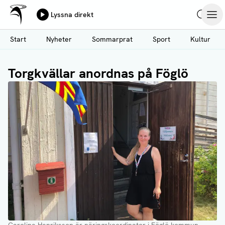
Ålands Radio & TV
Lyssna direkt
Hoppa
Sök
Öpp
till
Start
Nyheter
Sommarprat
Sport
Kultur
huvudinnehåll
Torgkvällar anordnas på Föglö