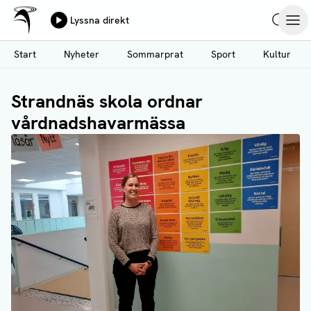
Ålands Radio & TV
Lyssna direkt
Hoppa
Sök
Öpp
till
Start
Nyheter
Sommarprat
Sport
Kultur
huvudinnehåll
Strandnäs skola ordnar
vårdnadshavarmässa