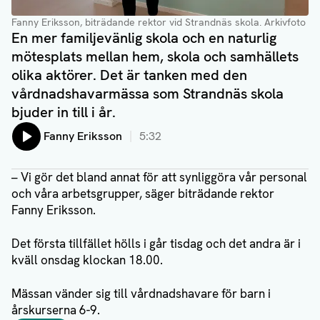
Fanny Eriksson, biträdande rektor vid Strandnäs skola.
Arkivfoto
En mer familjevänlig skola och en naturlig
mötesplats mellan hem, skola och samhällets
olika aktörer. Det är tanken med den
vårdnadshavarmässa som Strandnäs skola
bjuder in till i år.
Lyssna på:
Fanny Eriksson
5:32
– Vi gör det bland annat för att synliggöra vår personal
och våra arbetsgrupper, säger biträdande rektor
Fanny Eriksson.
Det första tillfället hölls i går tisdag och det andra är i
kväll onsdag klockan 18.00.
Mässan vänder sig till vårdnadshavare för barn i
årskurserna 6-9.