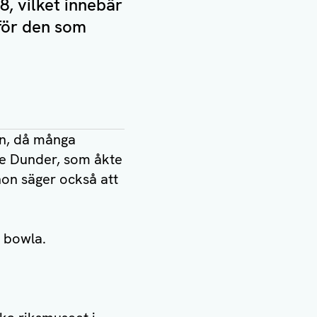
8, vilket innebär
för den som
en, då många
ne Dunder, som åkte
 hon säger också att
t bowla.