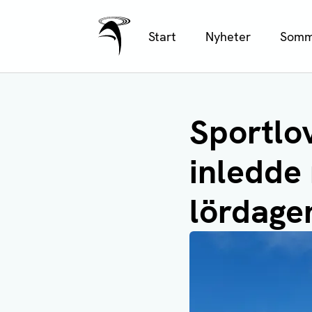
Ålands Radio & TV
Hoppa
Start
Nyheter
Somm
till
huvudinnehåll
Sportlov
inledde
lördage