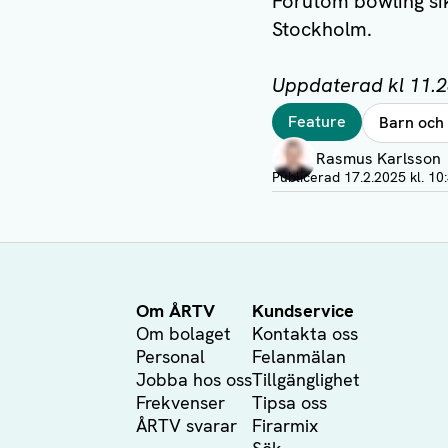
Förutom bowling sik
Stockholm.
Uppdaterad kl 11.28
Taggar
Feature
Barn och
Författare
Rasmus Karlsson
Visa profil
Publicerad
17.2.2025 kl. 10
Om ÅRTV
Kundservice
Om bolaget
Kontakta oss
Personal
Felanmälan
Jobba hos oss
Tillgänglighet
Frekvenser
Tipsa oss
ÅRTV svarar
Firarmix