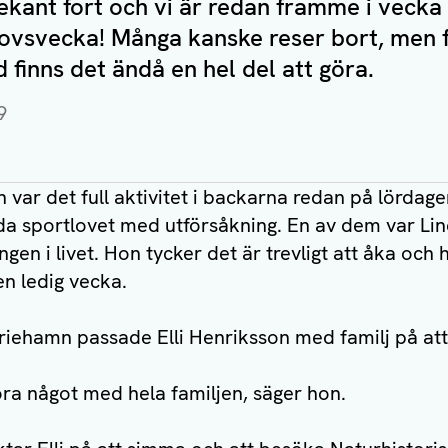
kant fort och vi är redan framme i vecka 
tlovsvecka! Många kanske reser bort, men 
 finns det ändå en hel del att göra.
9
var det full aktivitet i backarna redan på lördag
eda sportlovet med utförsåkning. En av dem var Li
gen i livet. Hon tycker det är trevligt att åka och
en ledig vecka.
ariehamn passade Elli Henriksson med familj på at
göra något med hela familjen, säger hon.