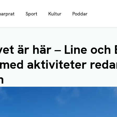
arprat
Sport
Kultur
Poddar
et är här – Line och E
 med aktiviteter reda
n