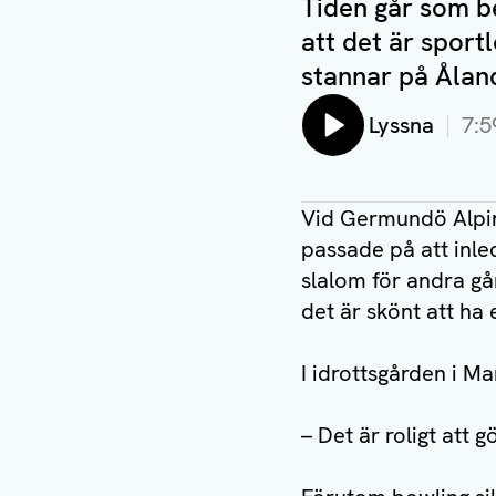
Tiden går som be
att det är spor
stannar på Åland
Lyssna
7:5
Vid Germundö Alpin 
passade på att inl
slalom för andra gån
det är skönt att ha 
I idrottsgården i M
– Det är roligt att 