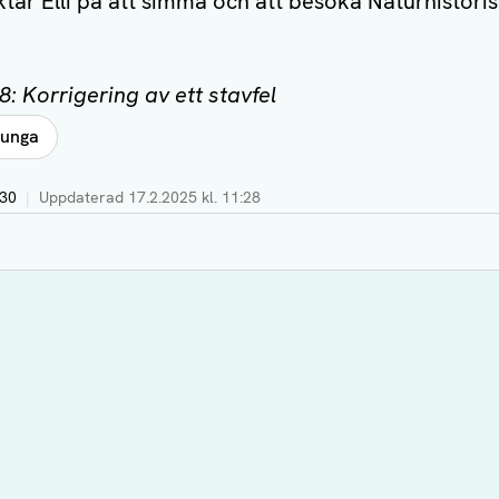
tar Elli på att simma och att besöka Naturhistoris
: Korrigering av ett stavfel
 unga
:30
|
Uppdaterad
17.2.2025 kl. 11:28