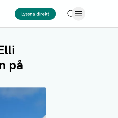
Lyssna direkt
Sök
Öppna meny
lli
n på