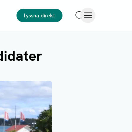
Lyssna direkt
Sök
Öppna meny
didater