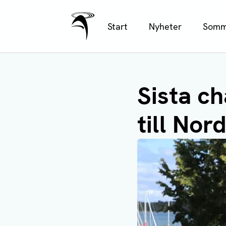
Ålands Radio & TV
Hoppa
Start
Nyheter
Somm
till
huvudinnehåll
Sista c
till Nor