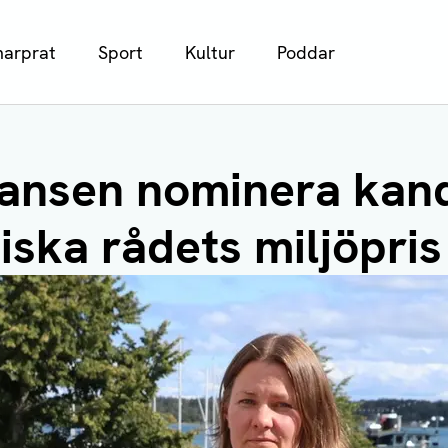
arprat
Sport
Kultur
Poddar
hansen nominera kan
diska rådets miljöpris