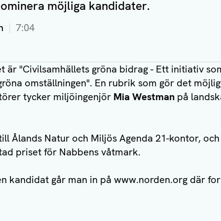
nominera möjliga kandidater.
n
7:04
t är "Civilsamhällets gröna bidrag - Ett initiativ s
gröna omställningen". En rubrik som gör det möjli
örer tycker miljöingenjör
Mia Westman
på landska
till Ålands Natur och Miljös Agenda 21-kontor, och
ad priset för Nabbens våtmark.
en kandidat går man in på www.norden.org där form