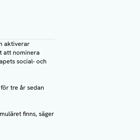
om aktiverar
gt att nominera
pets social- och
 för tre år sedan
uläret finns, säger