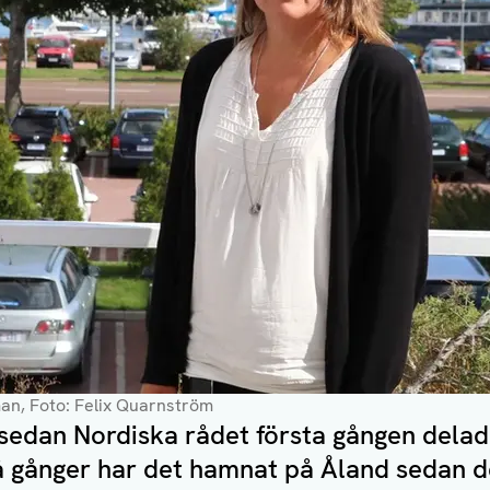
an, Foto: Felix Quarnström
r sedan Nordiska rådet första gången delade
å gånger har det hamnat på Åland sedan d