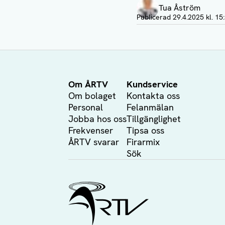
Tua Åström
Publicerad
29.4.2025 kl. 15
Om ÅRTV
Kundservice
Om bolaget
Kontakta oss
Personal
Felanmälan
Jobba hos oss
Tillgänglighet
Frekvenser
Tipsa oss
ÅRTV svarar
Firarmix
Sök
Ålands Radio & TV