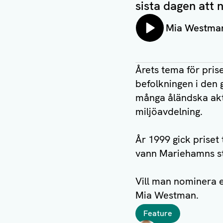
sista dagen att 
Lyssna på:
Mia Westma
Årets tema för prise
befolkningen i den 
många åländska akt
miljöavdelning.
År 1999 gick priset 
vann Mariehamns st
Vill man nominera 
Mia Westman.
Taggar
Feature
Författare