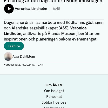
På lördag är det dags att fira Rödhamnsdagen.
Lyssna på:
Veronica Lindholm
6:48
Dagen anordnas i samarbete med Rödhamns gästhamn
och Åländska segelsällskapet (ÅSS).
Veronica
Lindholm
, antikvarie på Ålands Museum, berättar om
inspirationen och planeringen bakom evenemanget.
Taggar
Feature
Författare
Alva Dahlblom
Publicerad
27.6.2024 kl. 10:47
Om ÅRTV
Om bolaget
Personal
Jobba hos oss