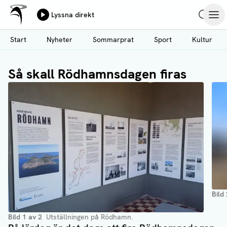
Ålands Radio & TV
Lyssna direkt
Hoppa
Sök
Öpp
till
Start
Nyheter
Sommarprat
Sport
Kultur
huvudinnehåll
Så skall Rödhamnsdagen firas
Bild
Bild
1
av
2
Utställningen på Rödhamn.