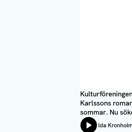
Kulturföreninge
Karlssons roman
sommar. Nu söke
Lyssna på:
Ida Kronhol