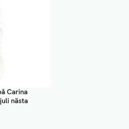
på Carina
uli nästa