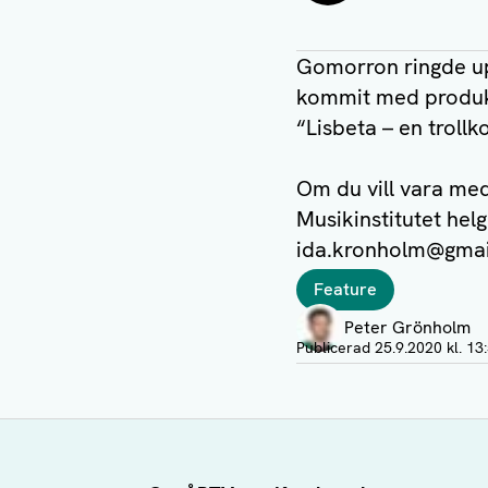
Gomorron ringde up
kommit med produktio
“Lisbeta – en trollk
Om du vill vara med
Musikinstitutet hel
ida.kronholm@gma
Taggar
Feature
Författare
Peter Grönholm
Visa profil
Publicerad
25.9.2020 kl. 13