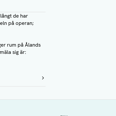
långt de har
teln på operan;
äger rum på Ålands
mäla sig är: