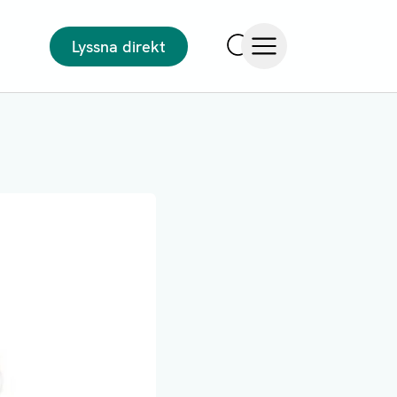
Lyssna direkt
Sök
Öppna meny