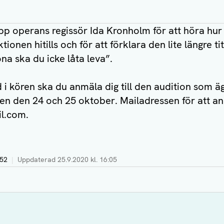
p operans regissör Ida Kronholm för att höra hur 
nen hitills och för att förklara den lite längre ti
ona ska du icke låta leva”.
 i kören ska du anmäla dig till den audition som 
gen den 24 och 25 oktober. Mailadressen för att an
il.com
.
:52
|
Uppdaterad
25.9.2020 kl. 16:05