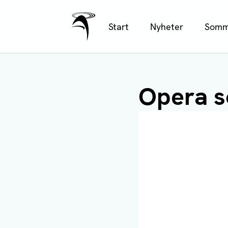
Ålands Radio & TV
Hoppa
Start
Nyheter
Somm
till
huvudinnehåll
Opera s