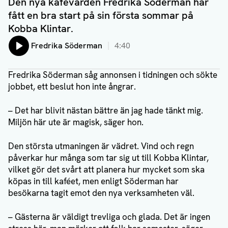
Den nya kafévärden Fredrika Söderman har
fått en bra start på sin första sommar på
Kobba Klintar.
Lyssna på:
Fredrika Söderman
4:40
Fredrika Söderman såg annonsen i tidningen och sökte
jobbet, ett beslut hon inte ångrar.
– Det har blivit nästan bättre än jag hade tänkt mig.
Miljön här ute är magisk, säger hon.
Den största utmaningen är vädret. Vind och regn
påverkar hur många som tar sig ut till Kobba Klintar,
vilket gör det svårt att planera hur mycket som ska
köpas in till kaféet, men enligt Söderman har
besökarna tagit emot den nya verksamheten väl.
– Gästerna är väldigt trevliga och glada. Det är ingen