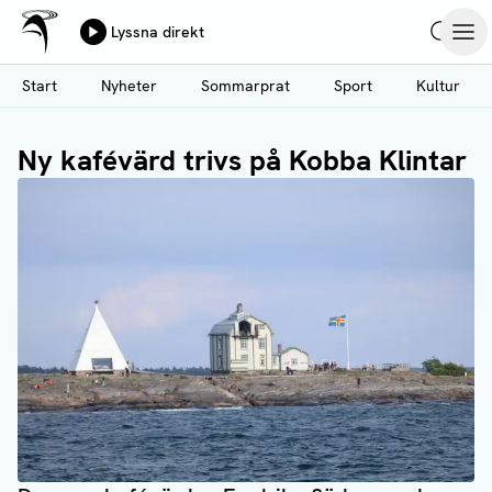
Ålands Radio & TV
Lyssna direkt
Hoppa
Sök
Öpp
till
Start
Nyheter
Sommarprat
Sport
Kultur
huvudinnehåll
Ny kafévärd trivs på Kobba Klintar