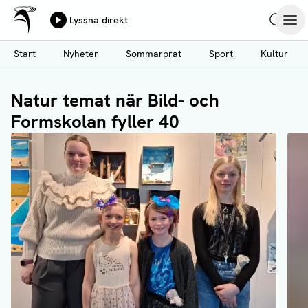
Ålands Radio & TV
Lyssna direkt
Hoppa
Sök
Öpp
till
Start
Nyheter
Sommarprat
Sport
Kultur
huvudinnehåll
Natur temat när Bild- och
Formskolan fyller 40