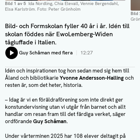
Bild
1
av
5
Ida Nordling, Chia Elevall, Vennie Bergendahl,
Elsa Karlström
. Foto: Peter Grönholm
Bild
Grö
Bild- och Formskolan fyller 40 år i år. Idén till
skolan föddes när EwoLemberg-Widen
tågluffade i Italien.
Lyssna på:
Guy Schåman med flera
12:27
Idén och inspirationen tog hon sedan med sig hem till
Åland och bibliotikarie
Yvonne Andersson-Halling
och
resten är, som det heter, historia.
– Idag är vi en föräldraförening som inte direkt ger
konstundervisning utan vi utgår från barnet och allt
handlar om resan fram till det färdiga verket, säger
ordförande
Guy Schåman
.
Under vårterminen 2025 har 108 elever deltagit på