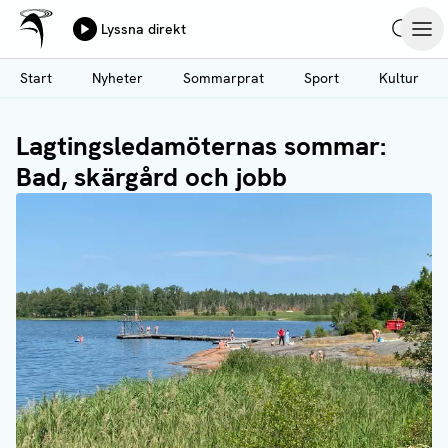
Ålands Radio & TV
Lyssna direkt
Hoppa
Sök
Öpp
till
Start
Nyheter
Sommarprat
Sport
Kultur
huvudinnehåll
Lagtingsledamöternas sommar:
Bad, skärgård och jobb