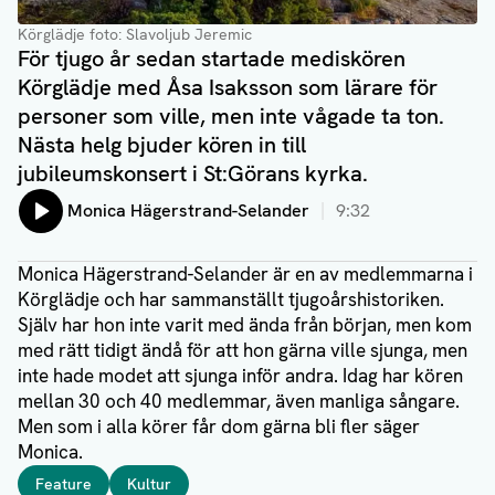
Körglädje foto: Slavoljub Jeremic
För tjugo år sedan startade mediskören
Körglädje med Åsa Isaksson som lärare för
personer som ville, men inte vågade ta ton.
Nästa helg bjuder kören in till
jubileumskonsert i St:Görans kyrka.
Lyssna på:
Monica Hägerstrand-Selander
9:32
Monica Hägerstrand-Selander är en av medlemmarna i
Körglädje och har sammanställt tjugoårshistoriken.
Själv har hon inte varit med ända från början, men kom
med rätt tidigt ändå för att hon gärna ville sjunga, men
inte hade modet att sjunga inför andra. Idag har kören
mellan 30 och 40 medlemmar, även manliga sångare.
Men som i alla körer får dom gärna bli fler säger
Monica.
Taggar
Feature
Kultur