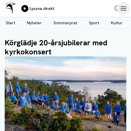
Ålands Radio & TV
Lyssna direkt
Hoppa
Sök
Öpp
till
Start
Nyheter
Sommarprat
Sport
Kultur
huvudinnehåll
Körglädje 20-årsjubilerar med
kyrkokonsert