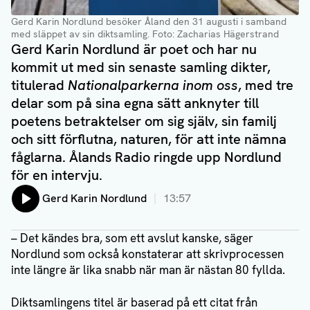
Gerd Karin Nordlund besöker Åland den 31 augusti i samband
med släppet av sin diktsamling
. Foto: Zacharias Hägerstrand
Gerd Karin Nordlund är poet och har nu
kommit ut med sin senaste samling dikter,
titulerad
Nationalparkerna inom oss
, med tre
delar som på sina egna sätt anknyter till
poetens betraktelser om sig själv, sin familj
och sitt förflutna, naturen, för att inte nämna
fåglarna. Ålands Radio ringde upp Nordlund
för en intervju.
Lyssna på:
Gerd Karin Nordlund
13:57
– Det kändes bra, som ett avslut kanske, säger
Nordlund som också konstaterar att skrivprocessen
inte längre är lika snabb när man är nästan 80 fyllda.
Diktsamlingens titel är baserad på ett citat från