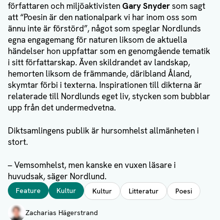
författaren och miljöaktivisten
Gary Snyder
som sagt
att “Poesin är den nationalpark vi har inom oss som
ännu inte är förstörd”, något som speglar Nordlunds
egna engagemang för naturen liksom de aktuella
händelser hon uppfattar som en genomgående tematik
i sitt författarskap. Även skildrandet av landskap,
hemorten liksom de främmande, däribland Åland,
skymtar förbi i texterna. Inspirationen till dikterna är
relaterade till Nordlunds eget liv, stycken som bubblar
upp från det undermedvetna.
Diktsamlingens publik är hursomhelst allmänheten i
stort.
– Vemsomhelst, men kanske en vuxen läsare i
huvudsak, säger Nordlund.
Taggar
Feature
Kultur
Kultur
Litteratur
Poesi
Författare
Zacharias Hägerstrand