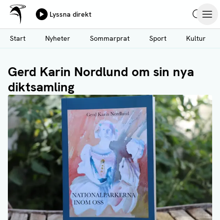
Ålands Radio & TV
Lyssna direkt
Hoppa
Sök
Öpp
till
Start
Nyheter
Sommarprat
Sport
Kultur
huvudinnehåll
Gerd Karin Nordlund om sin nya
diktsamling