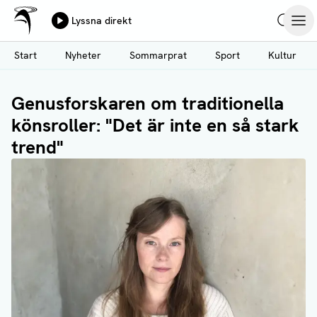
Ålands Radio & TV
Lyssna direkt
Hoppa
Sök
Öpp
till
Start
Nyheter
Sommarprat
Sport
Kultur
huvudinnehåll
Genusforskaren om traditionella
könsroller: "Det är inte en så stark
trend"