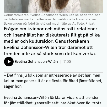
Genusforskaren Evelina Johansson-Wilén kan se både för- och
nackdelarna med att efterleva de traditionella könsrollerna.
Bakgrunden på fotot är utökad med hjälp av AI. Foto: Privat.
Frågan om kvinnor och mäns roll i relationer
och i samhället har diskuterats flitigt på olika
medier och kultursidor. Genusforskaren
Evelina Johansson-Wilén tror däremot att
trenden inte är så stark som det kan verka.
Lyssna på:
Evelina Johansson-Wilén
7:55
– Det finns ju folk som är intresserade av det här, men
kollar man generellt är de flesta för ökad jämställdhet,
säger hon.
Evelina Johansson-Wilén förklarar vidare att trenden
för jämställdhet, generellt sett, har ökat över tid, trots