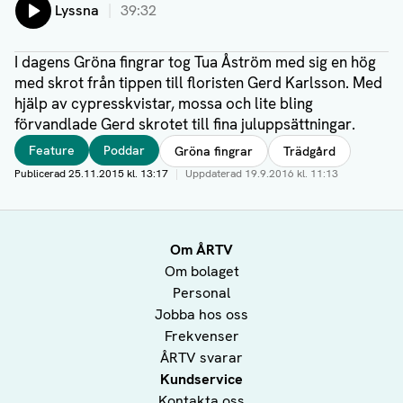
Lyssna
39:32
I dagens Gröna fingrar tog Tua Åström med sig en hög
med skrot från tippen till floristen Gerd Karlsson. Med
hjälp av cypresskvistar, mossa och lite bling
förvandlade Gerd skrotet till fina juluppsättningar.
Taggar
Feature
Poddar
Gröna fingrar
Trädgård
Publicerad
25.11.2015 kl. 13:17
|
Uppdaterad
19.9.2016 kl. 11:13
Författare
Om ÅRTV
Om bolaget
Personal
Jobba hos oss
Frekvenser
ÅRTV svarar
Kundservice
Kontakta oss