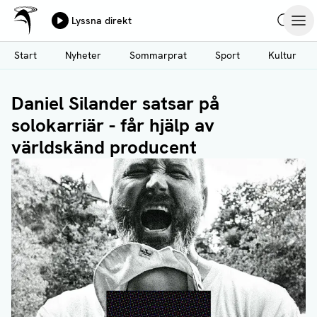
Ålands Radio & TV
Lyssna direkt
Hoppa
Sök
Öpp
till
Start
Nyheter
Sommarprat
Sport
Kultur
huvudinnehåll
Daniel Silander satsar på
solokarriär - får hjälp av
världskänd producent