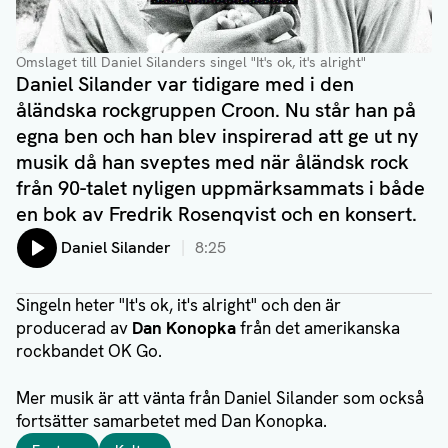
Omslaget till Daniel Silanders singel "It's ok, it's alright"
Daniel Silander var tidigare med i den
åländska rockgruppen Croon. Nu står han på
egna ben och han blev inspirerad att ge ut ny
musik då han sveptes med när åländsk rock
från 90-talet nyligen uppmärksammats i både
en bok av Fredrik Rosenqvist och en konsert.
Lyssna på:
Daniel Silander
8:25
Singeln heter "It's ok, it's alright" och den är
producerad av
Dan Konopka
från det amerikanska
rockbandet OK Go.
Mer musik är att vänta från Daniel Silander som också
fortsätter samarbetet med Dan Konopka.
Taggar