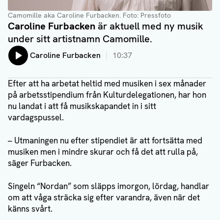
Camomille aka Caroline Furbacken
. Foto: Pressfoto
Caroline Furbacken
är aktuell med ny musik
under sitt artistnamn Camomille.
Lyssna på:
Caroline Furbacken
10:37
Efter att ha arbetat heltid med musiken i sex månader
på arbetsstipendium från Kulturdelegationen, har hon
nu landat i att få musikskapandet in i sitt
vardagspussel.
– Utmaningen nu efter stipendiet är att fortsätta med
musiken men i mindre skurar och få det att rulla på,
säger Furbacken.
Singeln “Nordan” som släpps imorgon, lördag, handlar
om att våga sträcka sig efter varandra, även när det
känns svårt.