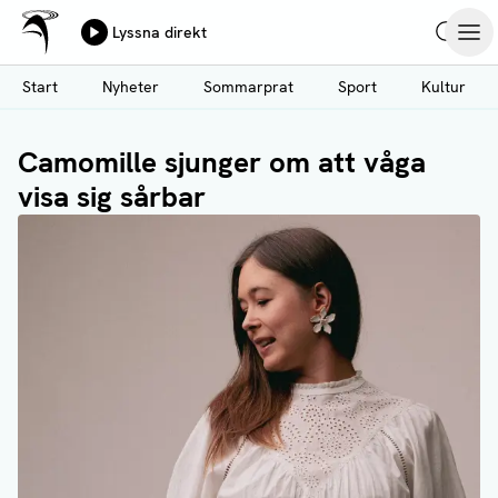
Ålands Radio & TV
Lyssna direkt
Hoppa
Sök
Öpp
till
Start
Nyheter
Sommarprat
Sport
Kultur
huvudinnehåll
Camomille sjunger om att våga
visa sig sårbar