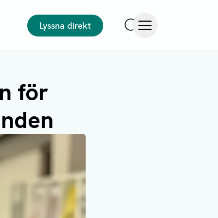
Lyssna direkt
Sök
Öppna meny
n för
anden