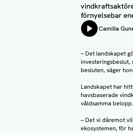
vindkraftsaktöre
förnyelsebar ene
Lyssna på:
Camilla Gune
– Det landskapet gö
investeringsbeslut,
besluten, säger hon
Landskapet har hitt
havsbaserade vindkr
våldsamma belopp
– Det vi däremot vil
ekosystemen, för ha