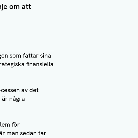
nje om att
gen som fattar sina
ategiska finansiella
ocessen av det
 är några
blem för
när man sedan tar