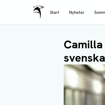
Ålands Radio & TV
Hoppa
Start
Nyheter
Somm
till
huvudinnehåll
Camilla 
svenska