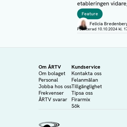
etableringen vidare
Taggar
Feature
Författare
Felicia Bredenber
Visa profil
Publicerad
10.10.2024 kl. 1
Om ÅRTV
Kundservice
Om bolaget
Kontakta oss
Personal
Felanmälan
Jobba hos oss
Tillgänglighet
Frekvenser
Tipsa oss
ÅRTV svarar
Firarmix
Sök
Ålands Radio & TV