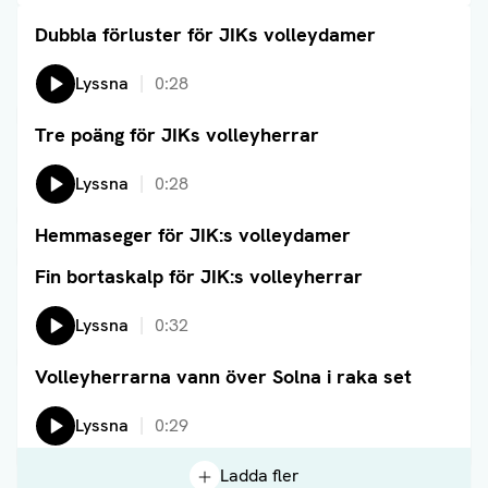
Dubbla förluster för JIKs volleydamer
Läs artikel
Lyssna
0:28
Tre poäng för JIKs volleyherrar
Läs artikel
Lyssna
0:28
Hemmaseger för JIK:s volleydamer
Läs artikel
Fin bortaskalp för JIK:s volleyherrar
Läs artikel
Lyssna
0:32
Volleyherrarna vann över Solna i raka set
Läs artikel
Lyssna
0:29
Ladda fler