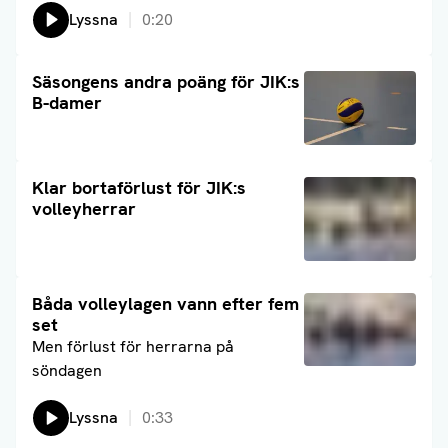
Lyssna
0:20
Läs artikel
Säsongens andra poäng för JIK:s
B-damer
Läs artikel
Klar bortaförlust för JIK:s
volleyherrar
Läs artikel
Båda volleylagen vann efter fem
set
Men förlust för herrarna på
söndagen
Lyssna
0:33