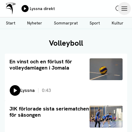
Ålands Radio & TV
Lyssna direkt
Hoppa
Sök
Öpp
till
Start
Nyheter
Sommarprat
Sport
Kultur
huvudinnehåll
Volleyboll
Läs artikel
En vinst och en förlust för
volleydamlagen i Jomala
Lyssna
0:43
Läs artikel
JIK förlorade sista seriematchen
för säsongen