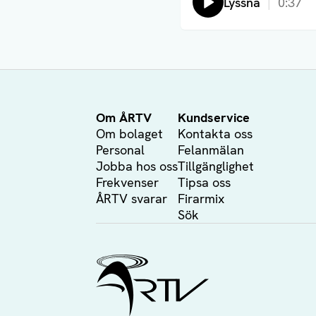
Lyssna
0:37
Om ÅRTV
Kundservice
Om bolaget
Kontakta oss
Personal
Felanmälan
Jobba hos oss
Tillgänglighet
Frekvenser
Tipsa oss
ÅRTV svarar
Firarmix
Sök
Ålands Radio & TV