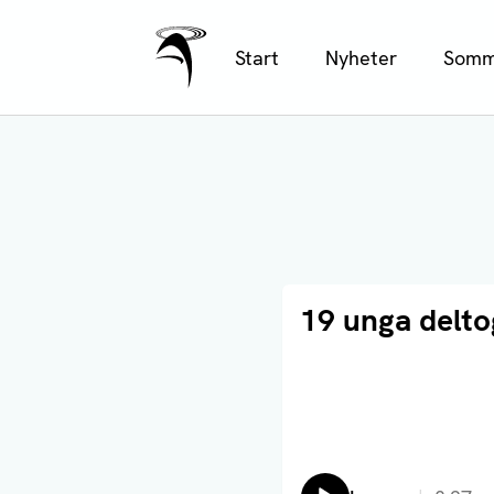
Ålands Radio & TV
Hoppa
Start
Nyheter
Somm
till
huvudinnehåll
Läs artikel
19 unga delto