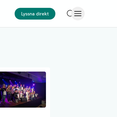
Lyssna direkt
Sök
Öppna meny