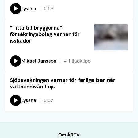
Lyssna
0:59
Läs artikel
”Titta till bryggorna” –
försäkringsbolag varnar för
isskador
Lyssna på:
Mikael Jansson
+
1
ljudklipp
Sjöbevakningen varnar för farliga isar när
Läs artikel
vattnennivån höjs
Lyssna
0:37
Om ÅRTV