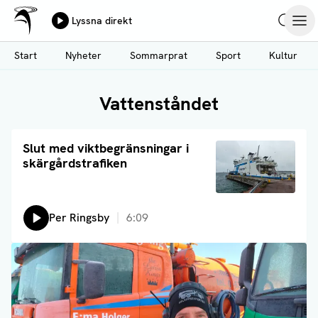
Ålands Radio & TV
Lyssna direkt
Hoppa
Sök
Öpp
till
Start
Nyheter
Sommarprat
Sport
Kultur
huvudinnehåll
Vattenståndet
Läs artikel
Slut med viktbegränsningar i
skärgårdstrafiken
Lyssna på:
Per Ringsby
6:09