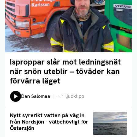
Isproppar slår mot ledningsnät
Läs artikel
när snön uteblir – töväder kan
förvärra läget
Lyssna på:
Dan Salomaa
+
1
ljudklipp
Läs artikel
Nytt syrerikt vatten på väg in
från Nordsjön - välbehövligt för
Östersjön