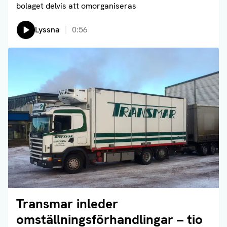
bolaget delvis att omorganiseras
Lyssna
0:56
Transmar inleder
Läs artikel
omställningsförhandlingar – tio