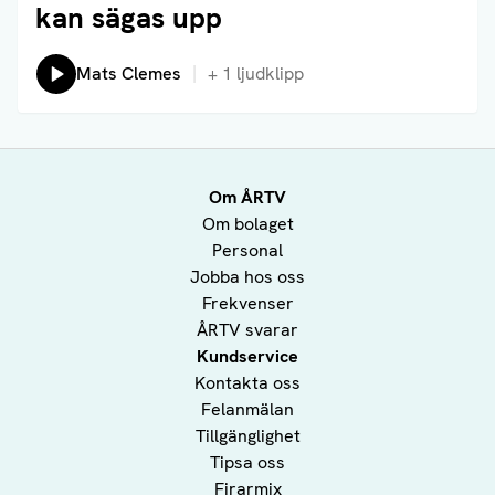
kan sägas upp
Lyssna på:
Mats Clemes
+
1
ljudklipp
Om ÅRTV
Om bolaget
Personal
Jobba hos oss
Frekvenser
ÅRTV svarar
Kundservice
Kontakta oss
Felanmälan
Tillgänglighet
Tipsa oss
Firarmix