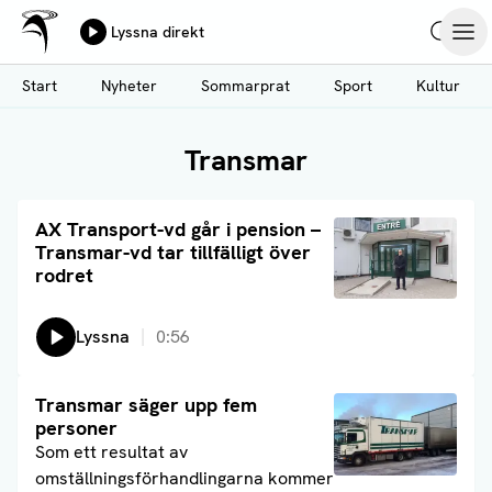
Ålands Radio & TV
Lyssna direkt
Hoppa
Sök
Öpp
till
Start
Nyheter
Sommarprat
Sport
Kultur
huvudinnehåll
Transmar
Läs artikel
AX Transport-vd går i pension –
Transmar-vd tar tillfälligt över
rodret
Lyssna
0:56
Läs artikel
Transmar säger upp fem
personer
Som ett resultat av
omställningsförhandlingarna kommer