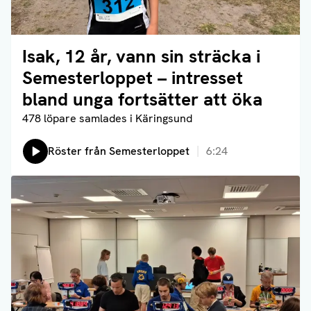
Isak, 12 år, vann sin sträcka i
Läs artikel
Semesterloppet – intresset
bland unga fortsätter att öka
478 löpare samlades i Käringsund
Lyssna på:
Röster från Semesterloppet
6:24