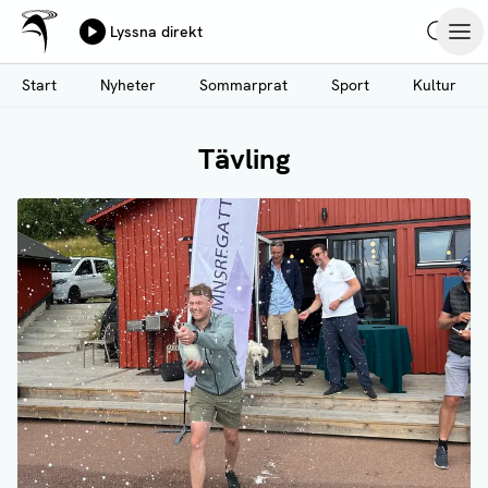
Ålands Radio & TV
Lyssna direkt
Hoppa
Sök
Öpp
till
Start
Nyheter
Sommarprat
Sport
Kultur
huvudinnehåll
Tävling