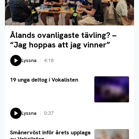
Ålands ovanligaste tävling? –
Läs artikel
“Jag hoppas att jag vinner”
Lyssna på:
Lyssna
4:18
Läs artikel
19 unga deltog i Vokalisten
Lyssna
0:37
Läs artikel
Smånervöst inför årets upplaga
av Vokalisten