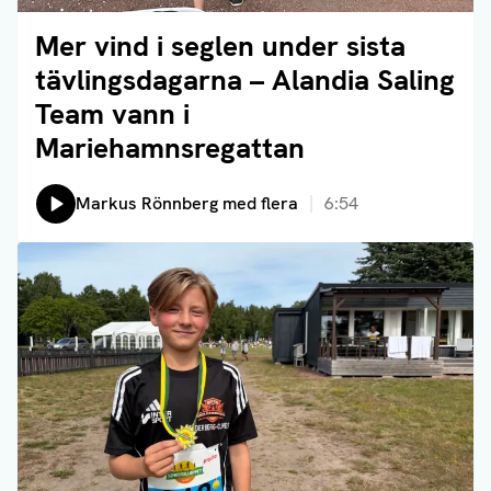
Mer vind i seglen under sista
Läs artikel
tävlingsdagarna – Alandia Saling
Team vann i
Mariehamnsregattan
Lyssna på:
Markus Rönnberg med flera
6:54