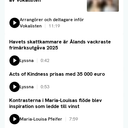
Lyssna på:
Arrangörer och deltagare inför
Vokalisten
11:19
Havets skattkammare är Ålands vackraste
Läs artikel
frimärksutgåva 2025
Lyssna
0:42
Acts of Kindness prisas med 35 000 euro
Läs artikel
Lyssna
0:53
Kontrasterna i Maria-Louisas flöde blev
Läs artikel
inspiration som ledde till vinst
Lyssna på:
Maria-Louisa Pfeifer
7:59