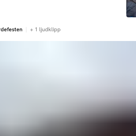
rdefesten
+
1
ljudklipp