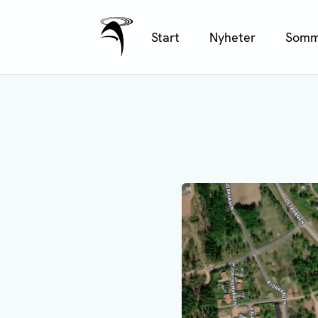
Ålands Radio & TV
Hoppa
Start
Nyheter
Somm
till
huvudinnehåll