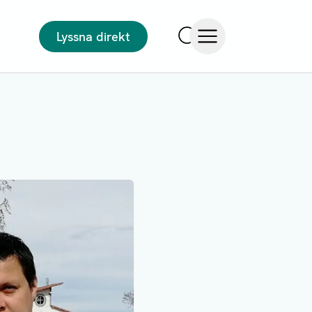
Lyssna direkt
Sök
Öppna meny