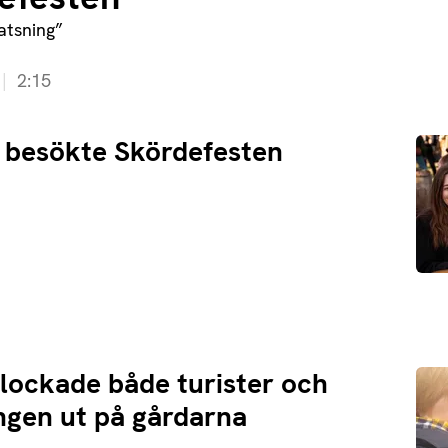
atsning”
2:15
besökte Skördefesten
lockade både turister och
ngen ut på gårdarna