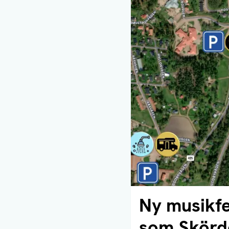
Ny musikfe
Läs artikel
som Skörd