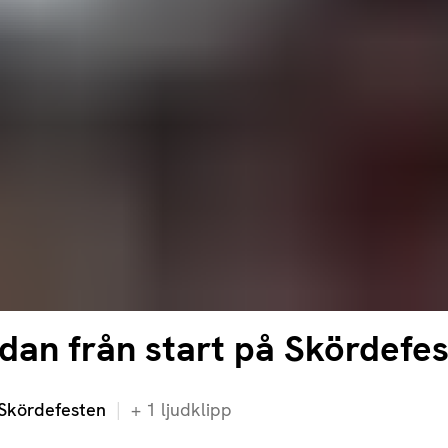
redan från start på Skördefe
 Skördefesten
+
1
ljudklipp