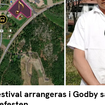
stival arrangeras i Godby s
efesten