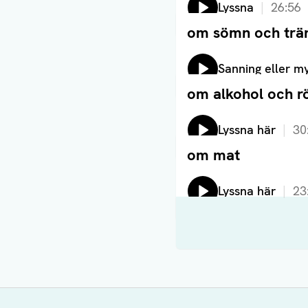
Lyssna
26:56
om sömn och trä
Läs artikel
Lyssna på:
Sanning eller m
om alkohol och r
Läs artikel
Lyssna på:
Lyssna här
30
om mat
Läs artikel
Lyssna på:
Lyssna här
23