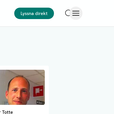
Lyssna direkt
Sök
Öppna meny
r Totte