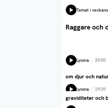
Lyssna på:
Temat i veckans
Läs artikel
Raggare och 
Lyssna
29:50
om djur och natu
Läs artikel
Lyssna
29:39
graviditeter och
Läs artikel