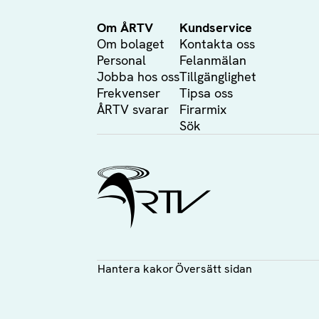
Om ÅRTV
Kundservice
Om bolaget
Kontakta oss
Personal
Felanmälan
Jobba hos oss
Tillgänglighet
Frekvenser
Tipsa oss
ÅRTV svarar
Firarmix
Sök
Ålands Radio & TV
Hantera kakor
Översätt sidan