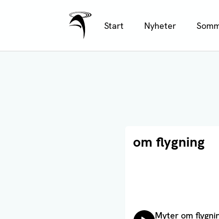
Ålands Radio & TV
Hoppa
Start
Nyheter
Somm
till
huvudinnehåll
Läs artikel
om flygning
Lyssna på:
Myter om flygnin