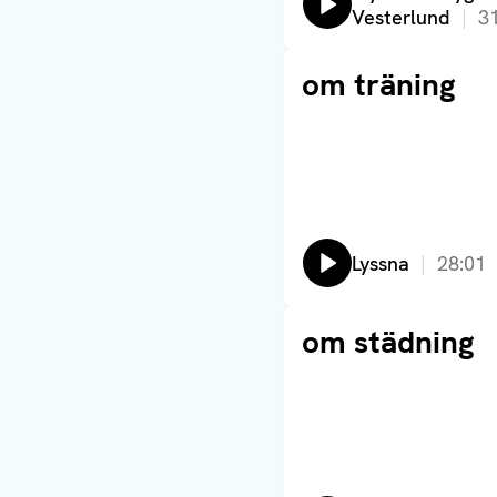
Vesterlund
3
Läs artikel
om träning
Lyssna
28:01
Läs artikel
om städning