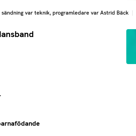
 sändning var teknik, programledare var Astrid Bäck
dansband
r
 barnafödande