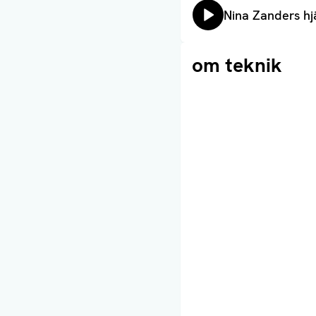
Lyssna på:
Nina Zanders hj
Läs artikel
om teknik