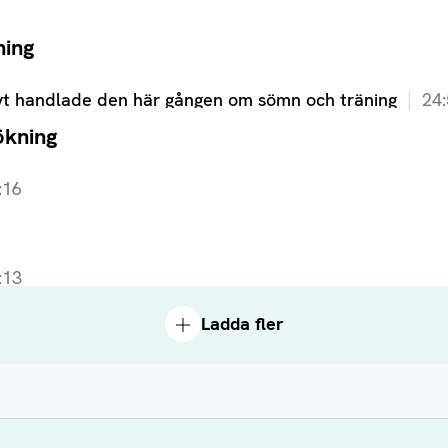
ning
yt handlade den här gången om sömn och träning
24
ökning
:16
:13
Ladda fler