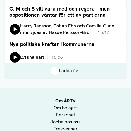
C, M och S vill vara med och regera - men
Läs artikel
oppositionen väntar för ett av partierna
Lyssna på:
Harry Jansson, Johan Ehn och Camilla Gunell
intervjuas av Hasse Persson-Bru.
15:17
Nya politiska krafter i kommunerna
Läs artikel
Lyssna på:
Lyssna här!
16:56
Ladda fler
Om ÅRTV
Om bolaget
Personal
Jobba hos oss
Frekvenser