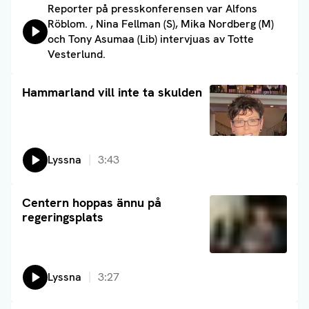
Lyssna på:
Reporter på presskonferensen var Alfons
Röblom. , Nina Fellman (S), Mika Nordberg (M)
och Tony Asumaa (Lib) intervjuas av Totte
Vesterlund.
Läs artikel
Hammarland vill inte ta skulden
Lyssna
3:43
Läs artikel
Centern hoppas ännu på
regeringsplats
Lyssna
3:27