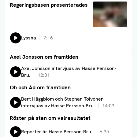
Läs artikel
Regeringsbasen presenterades
Lyssna
7:16
Axel Jonsson om framtiden
Läs artikel
Lyssna på:
Axel Jonsson intervjuas av Hasse Persson-
Bru.
12:01
Ob och Åd om framtiden
Läs artikel
Lyssna på:
Bert Häggblom och Stephan Toivonen
intervjuas av Hasse Persson-Bru.
14:03
Röster på stan om valresultatet
Läs artikel
Lyssna på:
Reporter är Hasse Persson-Bru.
6:35