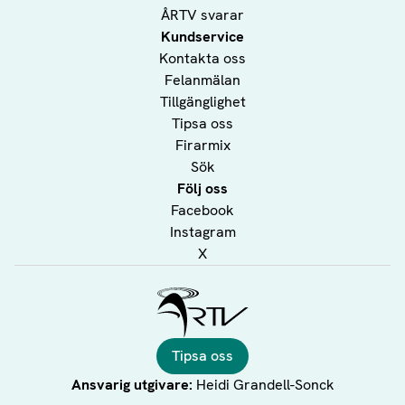
ÅRTV svarar
Kundservice
Kontakta oss
Felanmälan
Tillgänglighet
Tipsa oss
Firarmix
Sök
Följ oss
Facebook
Instagram
X
Ålands Radio & TV
Tipsa oss
Ansvarig utgivare:
Heidi Grandell-Sonck