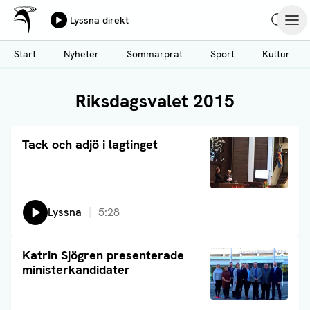
Ålands Radio & TV
Lyssna direkt
Hoppa
Sök
Öpp
till
Start
Nyheter
Sommarprat
Sport
Kultur
huvudinnehåll
Riksdagsvalet 2015
Läs artikel
Tack och adjö i lagtinget
Lyssna
5:28
Läs artikel
Katrin Sjögren presenterade
ministerkandidater