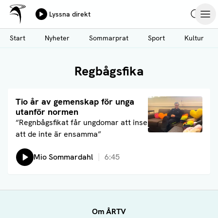
Ålands Radio & TV
Lyssna direkt
Hoppa
Sök
Öpp
till
Start
Nyheter
Sommarprat
Sport
Kultur
huvudinnehåll
Regbågsfika
Läs artikel
Tio år av gemenskap för unga
utanför normen
“Regnbågsfikat får ungdomar att inse
att de inte är ensamma”
Lyssna på:
Mio Sommardahl
6:45
Om ÅRTV