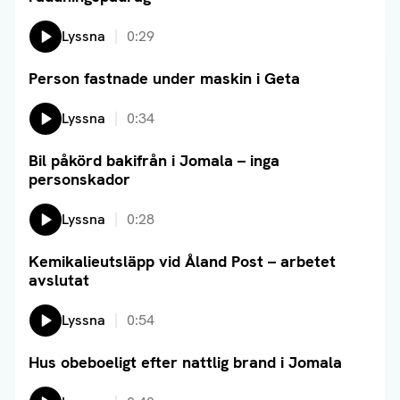
Lyssna
0:29
Person fastnade under maskin i Geta
Läs artikel
Lyssna
0:34
Bil påkörd bakifrån i Jomala – inga
Läs artikel
personskador
Lyssna
0:28
Kemikalieutsläpp vid Åland Post – arbetet
Läs artikel
avslutat
Lyssna
0:54
Hus obeboeligt efter nattlig brand i Jomala
Läs artikel