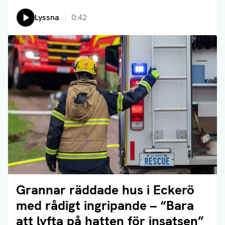
Lyssna
0:42
Grannar räddade hus i Eckerö
Läs artikel
med rådigt ingripande – “Bara
att lyfta på hatten för insatsen”