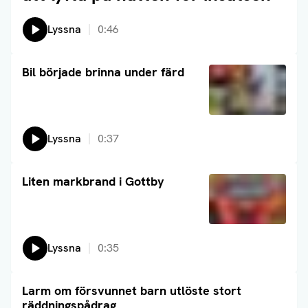
Lyssna
0:46
Läs artikel
Bil började brinna under färd
Lyssna
0:37
Läs artikel
Liten markbrand i Gottby
Lyssna
0:35
Larm om försvunnet barn utlöste stort
Läs artikel
räddningspådrag