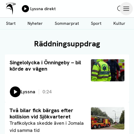
Ålands Radio & TV
Lyssna direkt
Hoppa
Sök
Öpp
till
Start
Nyheter
Sommarprat
Sport
Kultur
huvudinnehåll
Räddningsuppdrag
Läs artikel
Singelolycka i Önningeby – bil
körde av vägen
Lyssna
0:24
Läs artikel
Två bilar fick bärgas efter
kollision vid Sjökvarteret
Trafikolycka skedde även i Jomala
vid samma tid