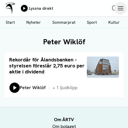
Ålands Radio & TV
Lyssna direkt
Hoppa
Sök
Öpp
till
Start
Nyheter
Sommarprat
Sport
Kultur
huvudinnehåll
Peter Wiklöf
Läs artikel
Rekordår för Ålandsbanken -
styrelsen föreslår 2,75 euro per
aktie i dividend
Lyssna på:
Peter Wiklöf
+
1
ljudklipp
Om ÅRTV
Om bolaget