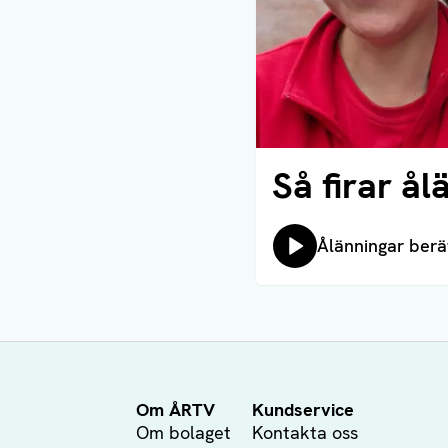
Så firar å
Läs artikel
Lyssna på:
Ålänningar berä
Om ÅRTV
Kundservice
Om bolaget
Kontakta oss