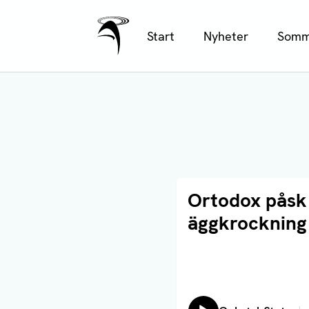
Ålands Radio & TV
Hoppa
Start
Nyheter
Somm
till
huvudinnehåll
Läs artikel
Ortodox påsk 
äggkrockning