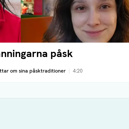
länningarna påsk
ttar om sina påsktraditioner
4:20