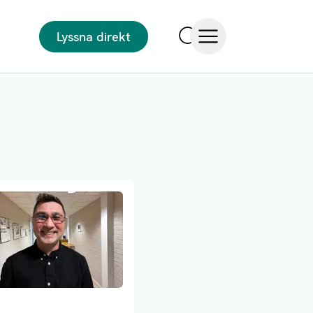
Lyssna direkt
Sök
Öppna meny