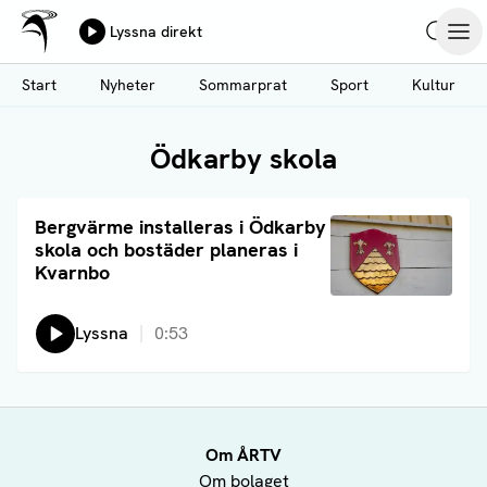
Ålands Radio & TV
Lyssna direkt
Hoppa
Sök
Öpp
till
Start
Nyheter
Sommarprat
Sport
Kultur
huvudinnehåll
Ödkarby skola
Läs artikel
Bergvärme installeras i Ödkarby
skola och bostäder planeras i
Kvarnbo
Lyssna
0:53
Om ÅRTV
Om bolaget