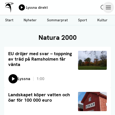
Ålands Radio & TV
Lyssna direkt
Hoppa
Sök
Öpp
till
Start
Nyheter
Sommarprat
Sport
Kultur
huvudinnehåll
Natura 2000
Läs artikel
EU dröjer med svar – toppning
av träd på Ramsholmen får
vänta
Lyssna
1:00
Läs artikel
Landskapet köper vatten och
öar för 100 000 euro