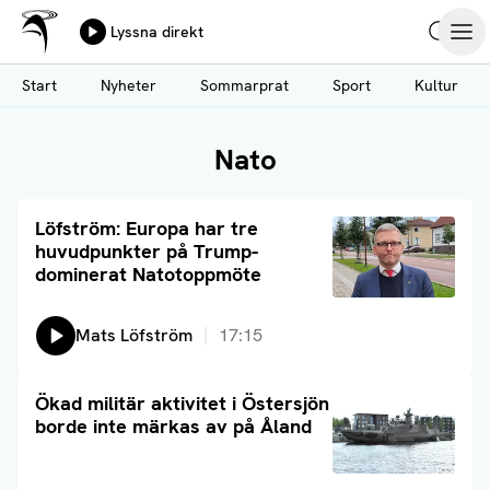
Ålands Radio & TV
Lyssna direkt
Hoppa
Sök
Öpp
till
Start
Nyheter
Sommarprat
Sport
Kultur
huvudinnehåll
Nato
Läs artikel
Löfström: Europa har tre
huvudpunkter på Trump-
dominerat Natotoppmöte
Lyssna på:
Mats Löfström
17:15
Läs artikel
Ökad militär aktivitet i Östersjön
borde inte märkas av på Åland