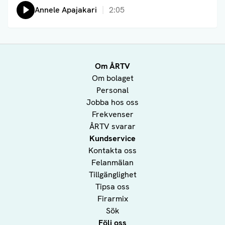
Lyssna på:
Annele Apajakari
2:05
Om ÅRTV
Om bolaget
Personal
Jobba hos oss
Frekvenser
ÅRTV svarar
Kundservice
Kontakta oss
Felanmälan
Tillgänglighet
Tipsa oss
Firarmix
Sök
Följ oss