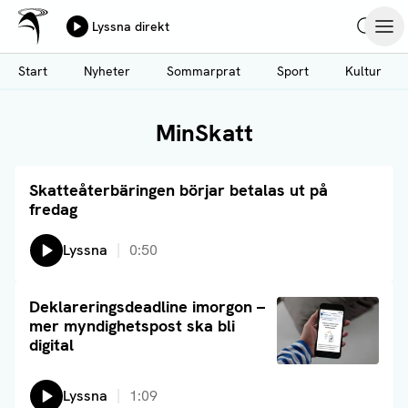
Ålands Radio & TV
Lyssna direkt
Hoppa
Sök
Öpp
till
Start
Nyheter
Sommarprat
Sport
Kultur
huvudinnehåll
MinSkatt
Skatteåterbäringen börjar betalas ut på
Läs artikel
fredag
Lyssna på:
Lyssna
0:50
Läs artikel
Deklareringsdeadline imorgon –
mer myndighetspost ska bli
digital
Lyssna
1:09