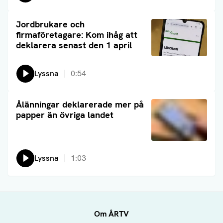
Läs artikel
Jordbrukare och
firmaföretagare: Kom ihåg att
deklarera senast den 1 april
Lyssna
0:54
Läs artikel
Ålänningar deklarerade mer på
papper än övriga landet
Lyssna
1:03
Om ÅRTV