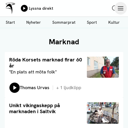
Ålands Radio & TV
Lyssna direkt
Hoppa
Sök
Öpp
till
Start
Nyheter
Sommarprat
Sport
Kultur
huvudinnehåll
Marknad
Läs artikel
Röda Korsets marknad firar 60
år
"En plats att möta folk"
Lyssna på:
Thomas Urvas
+
1
ljudklipp
Läs artikel
Unikt vikingaskepp på
marknaden i Saltvik