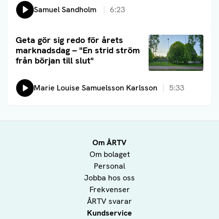
Lyssna på:
Samuel Sandholm
6:23
Läs artikel
Geta gör sig redo för årets
marknadsdag – "En strid ström
från början till slut"
Lyssna på:
Marie Louise Samuelsson Karlsson
5:33
Om ÅRTV
Om bolaget
Personal
Jobba hos oss
Frekvenser
ÅRTV svarar
Kundservice