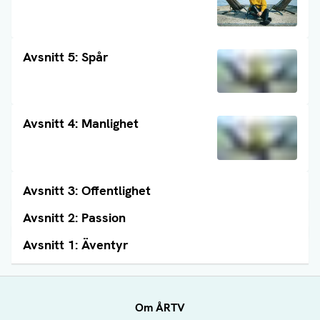
Läs artikel
Avsnitt 5: Spår
Läs artikel
Avsnitt 4: Manlighet
Avsnitt 3: Offentlighet
Läs artikel
Avsnitt 2: Passion
Läs artikel
Avsnitt 1: Äventyr
Läs artikel
Om ÅRTV