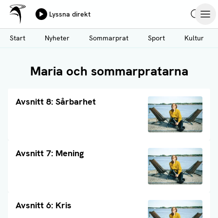
Ålands Radio & TV
Lyssna direkt
Hoppa
Sök
Öpp
till
Start
Nyheter
Sommarprat
Sport
Kultur
huvudinnehåll
Maria och sommarpratarna
Läs artikel
Avsnitt 8: Sårbarhet
Läs artikel
Avsnitt 7: Mening
Läs artikel
Avsnitt 6: Kris