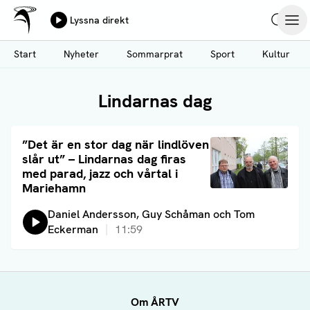
Ålands Radio & TV
Lyssna direkt
Hoppa
Sök
Öpp
till
Start
Nyheter
Sommarprat
Sport
Kultur
huvudinnehåll
Lindarnas dag
Läs artikel
”Det är en stor dag när lindlöven
slår ut” – Lindarnas dag firas
med parad, jazz och vårtal i
Mariehamn
Lyssna på:
Daniel Andersson, Guy Schåman och Tom
Eckerman
11:59
Om ÅRTV