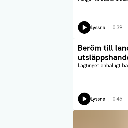
Lyssna
0:39
Läs artikel
Beröm till la
utsläppshand
Lagtinget enhälligt b
Lyssna
0:45