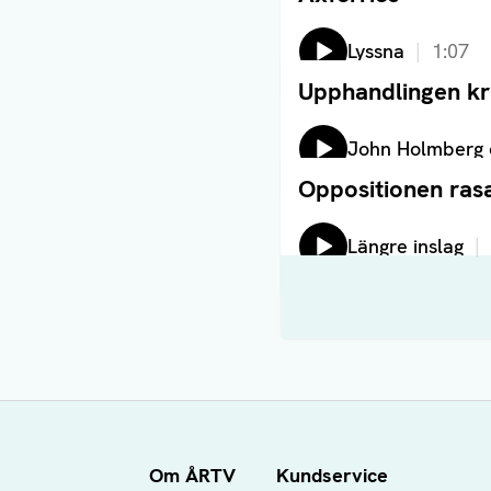
Lyssna
1:07
Upphandlingen kri
Läs artikel
Lyssna på:
John Holmberg 
Oppositionen ras
Läs artikel
Lyssna på:
Längre inslag
Om ÅRTV
Kundservice