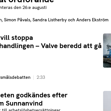
nteras den 26:e augusti
n, Simon Påvals, Sandra Listherby och Anders Ekström
vill stoppa
andlingen – Valve beredd att gå
örsmålsdebatten
2:33
eten godkändes efter
m Sunnanvind
till arbetslöshetsersättningar