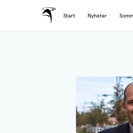
Ålands Radio & TV
Hoppa
Start
Nyheter
Somm
till
huvudinnehåll