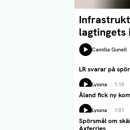
Infrastrukt
Läs artikel
lagtingets 
Lyssna på:
Camilla Gunell
LR svarar på spö
Läs artikel
Lyssna
1:15
Åland fick ny ko
Läs artikel
Lyssna
1:01
Spörsmål om skär
Läs artikel
Axferries