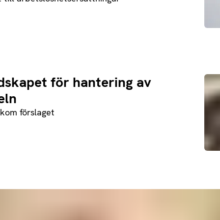
ndskapet för hantering av
eln
akom förslaget