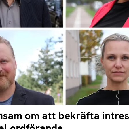
sam om att bekräfta intres
ral ordförande