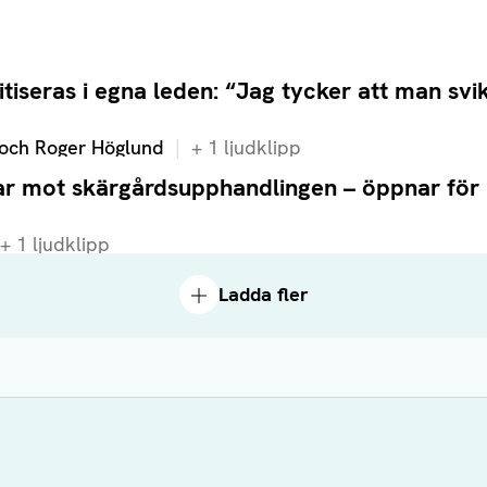
tiseras i egna leden: “Jag tycker att man svik
och Roger Höglund
+
1
ljudklipp
ar mot skärgårdsupphandlingen – öppnar för
+
1
ljudklipp
Ladda fler