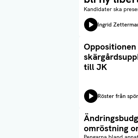
Kandidater ska prese
Lyssna på:
Ingrid Zetterma
Läs artikel
Oppositionen 
skärgårdsupph
till JK
Lyssna på:
Röster från sp
Läs artikel
Ändringsbudg
omröstning o
Pengarna bland annat 