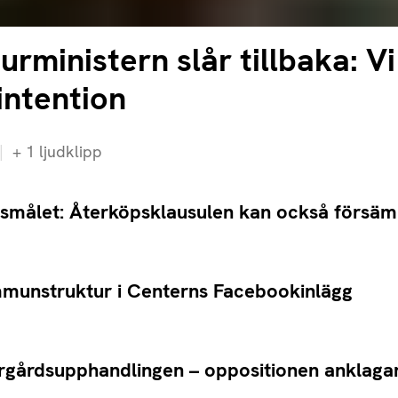
urministern slår tillbaka: Vi 
intention
+
1
ljudklipp
rsmålet: Återköpsklausulen kan också försä
mmunstruktur i Centerns Facebookinlägg
gårdsupphandlingen – oppositionen anklagar