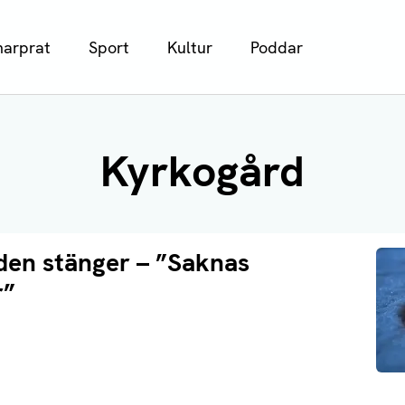
arprat
Sport
Kultur
Poddar
Kyrkogård
den stänger – ”Saknas
r”