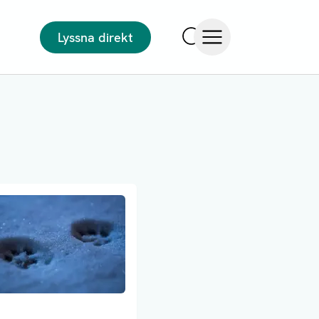
Lyssna direkt
Sök
Öppna meny