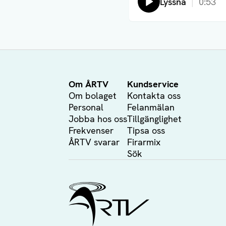
Lyssna
0:53
Om ÅRTV
Kundservice
Om bolaget
Kontakta oss
Personal
Felanmälan
Jobba hos oss
Tillgänglighet
Frekvenser
Tipsa oss
ÅRTV svarar
Firarmix
Sök
Ålands Radio & TV