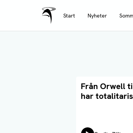
Ålands Radio & TV
Hoppa
Start
Nyheter
Somm
till
huvudinnehåll
Läs artikel
Från Orwell ti
har totalitar