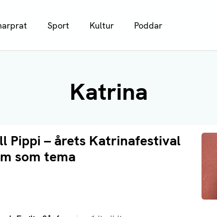
arprat
Sport
Kultur
Poddar
Katrina
ll Pippi – årets Katrinafestival
ism som tema