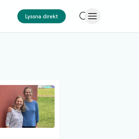
Lyssna direkt
Sök
Öppna meny