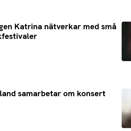
ngen Katrina nätverkar med små
estivaler
tland samarbetar om konsert