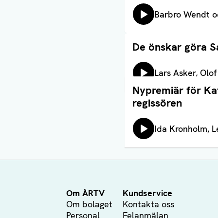
Lyssna på:
Barbro Wendt o
De önskar göra S
Läs artikel
Lyssna på:
Lars Asker, Olof
Nypremiär för Kat
Läs artikel
regissören
Lyssna på:
Ida Kronholm, 
Om ÅRTV
Kundservice
Om bolaget
Kontakta oss
Personal
Felanmälan