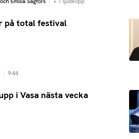
s och Emilia Sågfors
+
1
ljudklipp
 på total festival
9:44
 upp i Vasa nästa vecka