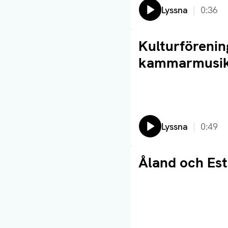
Lyssna
0:36
Läs artikel
Kulturföreni
kammarmusikf
Lyssna
0:49
Läs artikel
Åland och Es