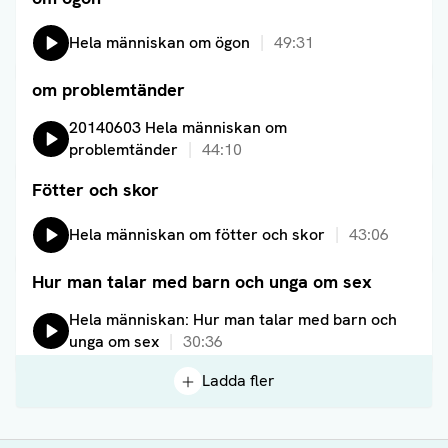
Lyssna på:
Hela människan om ögon
49:31
om problemtänder
Läs artikel
Lyssna på:
20140603 Hela människan om
problemtänder
44:10
Fötter och skor
Läs artikel
Lyssna på:
Hela människan om fötter och skor
43:06
Hur man talar med barn och unga om sex
Läs artikel
Lyssna på:
Hela människan: Hur man talar med barn och
unga om sex
30:36
Ladda fler