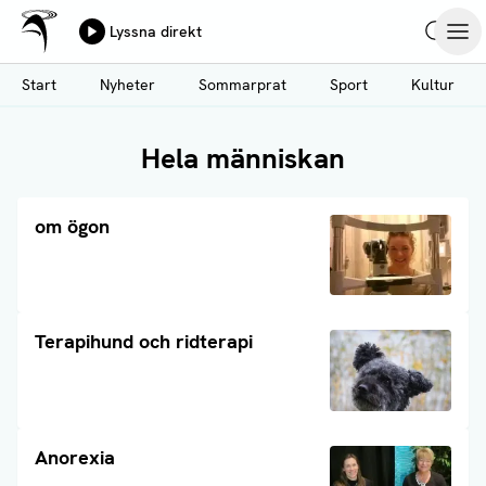
Ålands Radio & TV
Lyssna direkt
Hoppa
Sök
Öpp
till
Start
Nyheter
Sommarprat
Sport
Kultur
huvudinnehåll
Hela människan
Läs artikel
om ögon
Läs artikel
Terapihund och ridterapi
Läs artikel
Anorexia