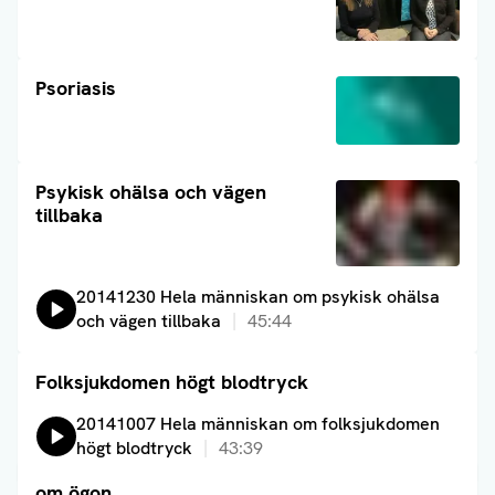
Läs artikel
Psoriasis
Läs artikel
Psykisk ohälsa och vägen
tillbaka
Lyssna på:
20141230 Hela människan om psykisk ohälsa
och vägen tillbaka
45:44
Folksjukdomen högt blodtryck
Läs artikel
Lyssna på:
20141007 Hela människan om folksjukdomen
högt blodtryck
43:39
om ögon
Läs artikel