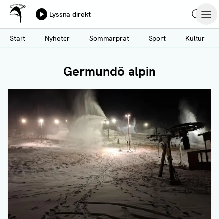
Ålands Radio & TV
Lyssna direkt
Hoppa
Sök
Öpp
till
Start
Nyheter
Sommarprat
Sport
Kultur
huvudinnehåll
Germundö alpin