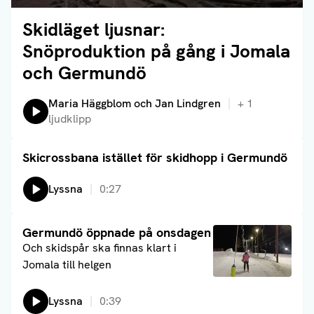
Skidläget ljusnar:
Läs artikel
Snöproduktion på gång i Jomala
och Germundö
Lyssna på:
Maria Häggblom och Jan Lindgren
+
1
ljudklipp
Skicrossbana istället för skidhopp i Germundö
Läs artikel
Lyssna
0:27
Läs artikel
Germundö öppnade på onsdagen
Och skidspår ska finnas klart i
Jomala till helgen
Lyssna
0:39