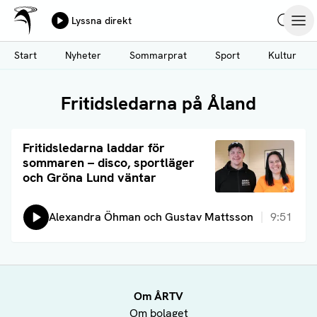
Ålands Radio & TV
Lyssna direkt
Hoppa
Sök
Öpp
till
Start
Nyheter
Sommarprat
Sport
Kultur
huvudinnehåll
Fritidsledarna på Åland
Läs artikel
Fritidsledarna laddar för
sommaren – disco, sportläger
och Gröna Lund väntar
Lyssna på:
Alexandra Öhman och Gustav Mattsson
9:51
Om ÅRTV
Om bolaget