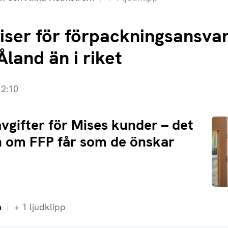
riser för förpackningsansvar
land än i riket
2:10
avgifter för Mises kunder – det
en om FFP får som de önskar
n
+
1
ljudklipp