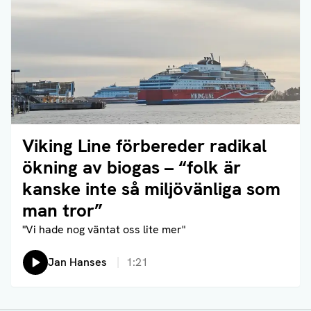
Viking Line förbereder radikal
Läs artikel
ökning av biogas – “folk är
kanske inte så miljövänliga som
man tror”
"Vi hade nog väntat oss lite mer"
Lyssna på:
Jan Hanses
1:21