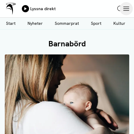
Ålands Radio & TV
Lyssna direkt
Hoppa
Sök
Öpp
till
Start
Nyheter
Sommarprat
Sport
Kultur
huvudinnehåll
Barnabörd