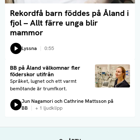
Rekordfå barn föddes på Åland i
Läs artikel
fjol – Allt färre unga blir
mammor
Lyssna
0:55
Läs artikel
BB på Åland välkomnar fler
föderskor utifrån
Språket, lugnet och ett varmt
bemötande är trumfkort.
Lyssna på:
Jun Nagamori och Cathrine Mattsson på
BB
+
1
ljudklipp