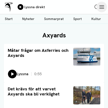
Ålands Radio & TV
Lyssna direkt
Hoppa
Sök
Öpp
till
Start
Nyheter
Sommarprat
Sport
Kultur
huvudinnehåll
Axyards
Läs artikel
Måtar frågar om Axferries och
Axyards
Lyssna
0:55
Läs artikel
Det krävs för att varvet
Axyards ska bli verklighet