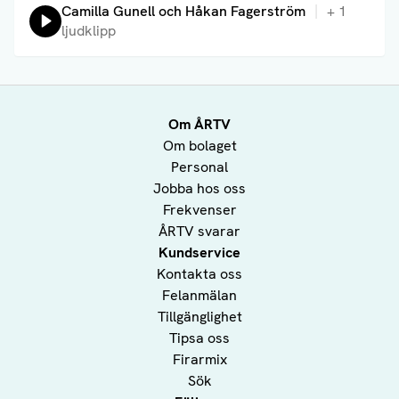
Lyssna på:
Camilla Gunell och Håkan Fagerström
+
1
ljudklipp
Om ÅRTV
Om bolaget
Personal
Jobba hos oss
Frekvenser
ÅRTV svarar
Kundservice
Kontakta oss
Felanmälan
Tillgänglighet
Tipsa oss
Firarmix
Sök