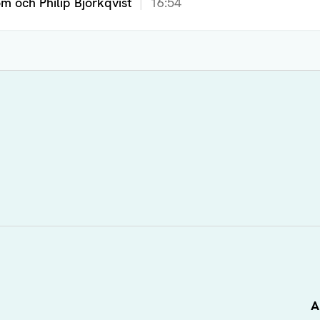
m och Philip Björkqvist
16:54
A