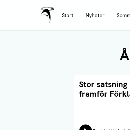
Ålands Radio & TV
Hoppa
Start
Nyheter
Somm
till
huvudinnehåll
Å
Läs artikel
Stor satsning
framför Förk