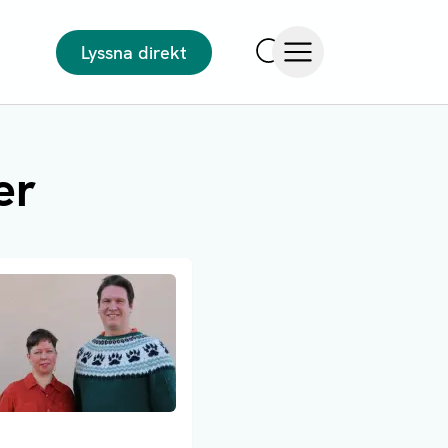
Lyssna direkt
Sök
Öppna meny
er