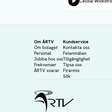
Lyssna på:
Cecilia Wickströ
Om ÅRTV
Kundservice
Om bolaget
Kontakta oss
Personal
Felanmälan
Jobba hos oss
Tillgänglighet
Frekvenser
Tipsa oss
ÅRTV svarar
Firarmix
Sök
Ålands Radio & TV