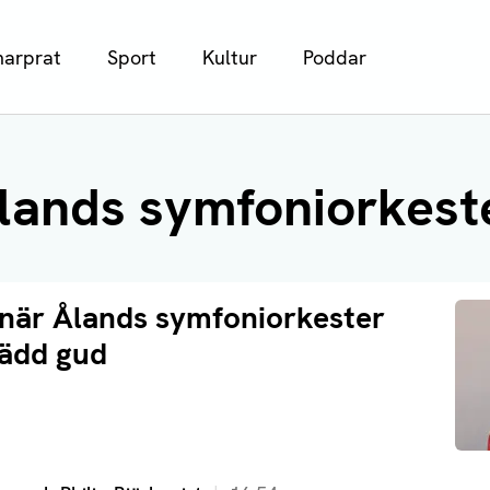
arprat
Sport
Kultur
Poddar
lands symfoniorkest
 när Ålands symfoniorkester
lädd gud